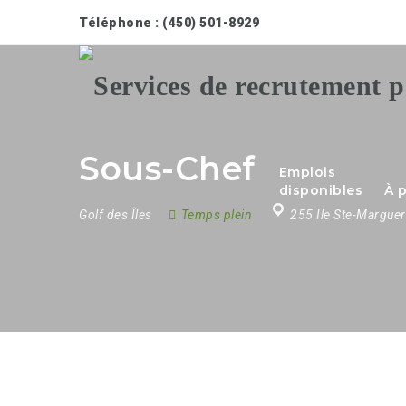
Téléphone : (450) 501-8929
Sous-Chef
Emplois
disponibles
À 
Golf des Îles
Temps plein
255 Ile Ste-Marguer