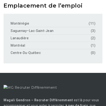
Emplacement de l’emploi
Montérégie
(11)
Saguenay–Lac-Saint-Jean
(3)
Lanaudière
(2)
Montréal
(1)
Centre-Du-Québec
(0)
Magali Gendron – Recruter Différemment
est là pour vous
accompagner et vous aider à recruter,
à peu de frais
, que